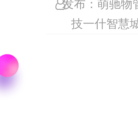
发布：萌驰物
技一什智慧